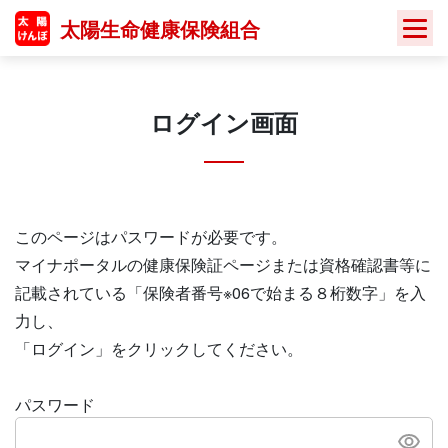
Skip
太陽生命健康保険組合
to
content
ログイン画面
このページはパスワードが必要です。
マイナポータルの健康保険証ページまたは資格確認書等に
記載されている「保険者番号※06で始まる８桁数字」を入
力し、
「ログイン」をクリックしてください。
パスワード