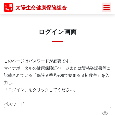
Skip
太陽生命健康保険組合
to
content
ログイン画面
このページはパスワードが必要です。
マイナポータルの健康保険証ページまたは資格確認書等に
記載されている「保険者番号※06で始まる８桁数字」を入
力し、
「ログイン」をクリックしてください。
パスワード