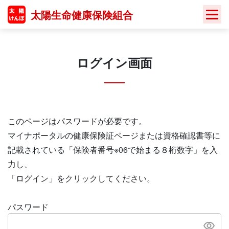
Skip
太陽生命健康保険組合
to
content
ログイン画面
このページはパスワードが必要です。
マイナポータルの健康保険証ページまたは資格確認書等に
記載されている「保険者番号※06で始まる８桁数字」を入
力し、
「ログイン」をクリックしてください。
パスワード